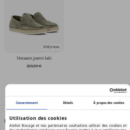
30€/mois
mocassin joanni kaki
100,00 €
1
2
Consentement
Détails
À propos des cookies
Utilisation des cookies
RETROUVEZ TOUTES NOS ACTUALITÉS
Atelier Bocage et nos partenaires souhaitons utiliser des cookies et