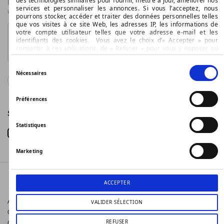
des technologies similaires pour fournir, mettre à jour, améliorer nos
En soumettant ce formulaire, j’accepte que les informations saisies soient
services et personnaliser les annonces. Si vous l’acceptez, nous
utilisées pour permettre de m’envoyer la newsletter
pourrons stocker, accéder et traiter des données personnelles telles
que vos visites à ce site Web, les adresses IP, les informations de
votre compte utilisateur telles que votre adresse e-mail et les
identifiants des cookies. Vous avez le choix d’« Accepter » pour
consentir à ces utilisations, de « Refuser » pour vous y opposer ou
de sélectionner vos préférences concernant chaque catégorie de
cookie en cliquant sur « Valider la sélection » pour valider vos
Sélection
options. Vous pouvez à tout moment modifier vos préférences en
Nécessaires
du
Valider
consultant notre page
Gestion des cookies
consentement
Préférences
SUIVEZ BOCAGE
Statistiques
Marketing
ACCEPTER
Accueil
A propos
VALIDER SÉLECTION
Collection Femme
FAQ
Collection Homme
Conditions générales
REFUSER