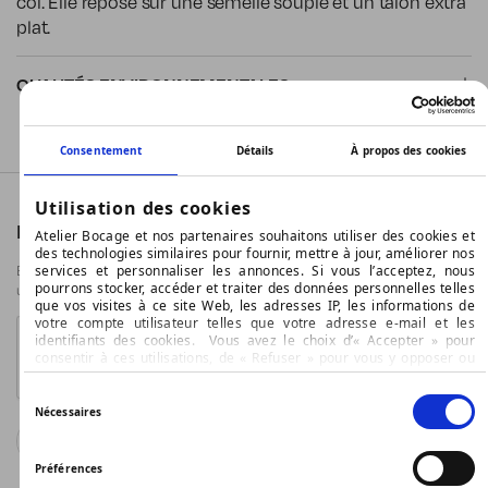
col. Elle repose sur une semelle souple et un talon extra
plat.
QUALITÉS ENVIRONNEMENTALES
Consentement
Détails
À propos des cookies
Utilisation des cookies
RETROUVEZ TOUTES NOS ACTUALITÉS
Atelier Bocage et nos partenaires souhaitons utiliser des cookies et
des technologies similaires pour fournir, mettre à jour, améliorer nos
En soumettant ce formulaire, j’accepte que les informations saisies soient
services et personnaliser les annonces. Si vous l’acceptez, nous
pourrons stocker, accéder et traiter des données personnelles telles
utilisées pour permettre de m’envoyer la newsletter
que vos visites à ce site Web, les adresses IP, les informations de
votre compte utilisateur telles que votre adresse e-mail et les
identifiants des cookies. Vous avez le choix d’« Accepter » pour
consentir à ces utilisations, de « Refuser » pour vous y opposer ou
de sélectionner vos préférences concernant chaque catégorie de
cookie en cliquant sur « Valider la sélection » pour valider vos
Sélection
options. Vous pouvez à tout moment modifier vos préférences en
Nécessaires
du
consultant notre page
Gestion des cookies
Valider
consentement
Préférences