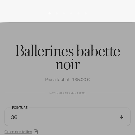
ballerines babette
noir
Prix à l'achat
135,00 €
Réf: B01C030045CU001
POINTURE
Guide des tailles